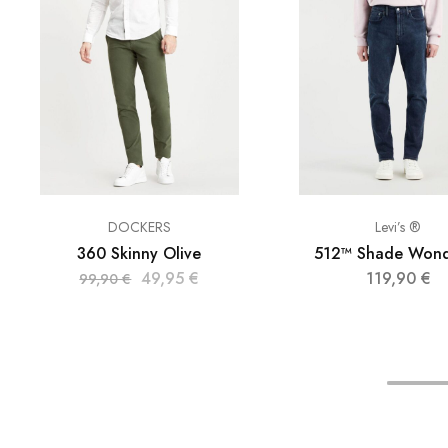
DOCKERS
Levi’s ®
360 Skinny Olive
512™ Shade Wond
49,95
€
119,90
€
99,90
€