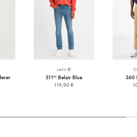
Levi’s ®
D
erer
511™ Belair Blue
360 S
119,90
€
1