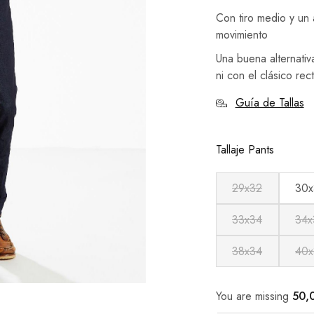
Con tiro medio y un 
movimiento
Una buena alternati
ni con el clásico rect
Guía de Tallas
Tallaje Pants
29x32
30x
33x34
34x
38x34
40x
You are missing
50,