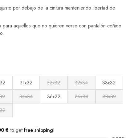
ajuste por debajo de la cintura manteniendo libertad de
va para aquellos que no quieren verse con pantalón ceñido
o.
32
31x32
32x32
32x34
33x32
32
34x34
36x32
36x34
38x32
32
00
€
to get
free shipping!