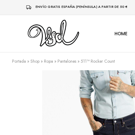
ENVÍO GRATIS ESPAÑA (PENÍNSULA) A PARTIR DE 50 €
HOME
Vsd
Ropa
y
complementos
desde
1996
Portada
»
Shop
»
Ropa
»
Pantalones
»
511™ Rocker Count