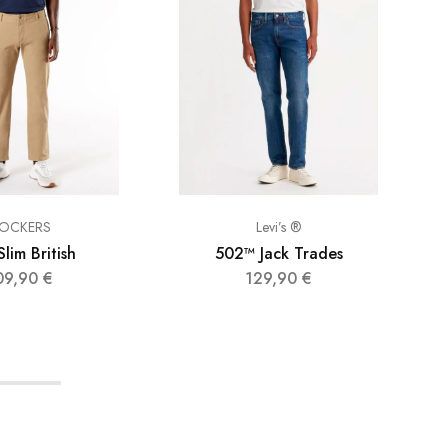
OCKERS
Levi’s ®
lim British
502™ Jack Trades
09,90
€
129,90
€