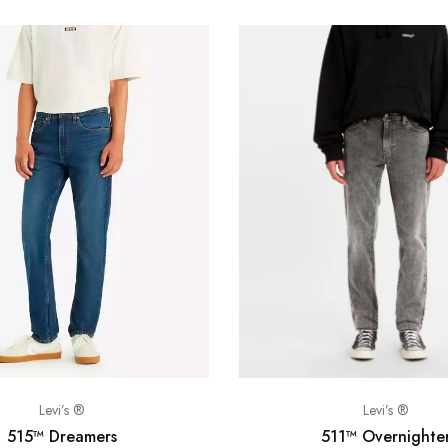
Levi’s ®
Levi’s ®
511™ Overnighte
515™ Dreamers