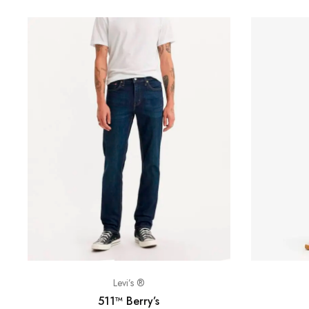
Levi’s ®
511™ Berry’s