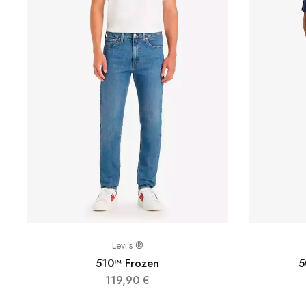
Levi’s ®
5
510™ Frozen
119,90
€