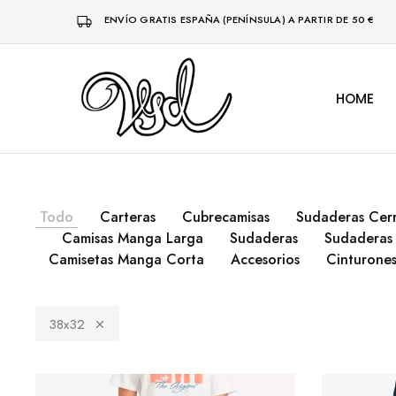
ENVÍO GRATIS ESPAÑA (PENÍNSULA) A PARTIR DE 50 €
HOME
Vsd
Ropa
y
complementos
desde
1996
Todo
Carteras
Cubrecamisas
Sudaderas Cer
Camisas Manga Larga
Sudaderas
Sudaderas 
Camisetas Manga Corta
Accesorios
Cinturone
38x32