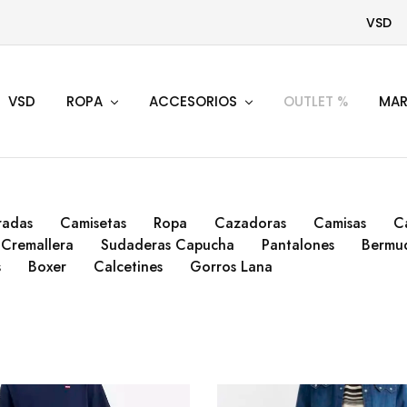
VSD
VSD
ROPA
ACCESORIOS
OUTLET %
MAR
radas
Camisetas
Ropa
Cazadoras
Camisas
C
Cremallera
Sudaderas Capucha
Pantalones
Bermu
s
Boxer
Calcetines
Gorros Lana