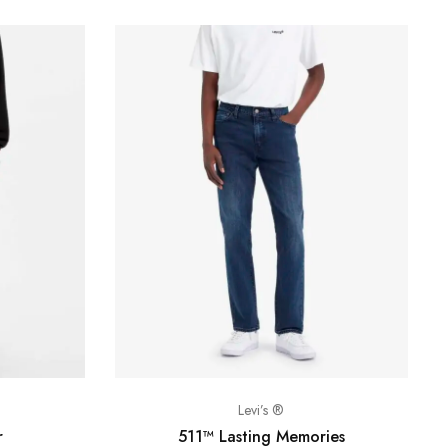
Levi’s ®
r
511™ Lasting Memories