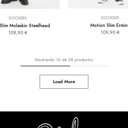
DOCKERS
DOCKERS
Motion Slim Ermin
Slim Moleskin Steelhead
109,90
€
109,90
€
Mostrando
16
de
28
productos
Load More