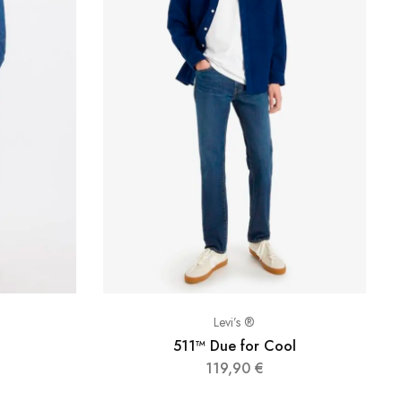
Levi’s ®
511™ Due for Cool
119,90
€