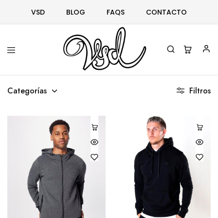
VSD
BLOG
FAQS
CONTACTO
Vsd
Ropa
y
Categorías
Filtros
complementos
desde
1996