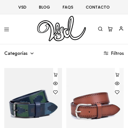
VSD
BLOG
FAQS
CONTACTO
Vsd
Ropa
y
Categorías
Filtros
complementos
desde
1996