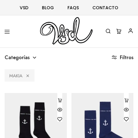
VSD
BLOG
FAQS
CONTACTO
Vsd
Ropa
y
Categorías
Filtros
complementos
desde
1996
MAKIA