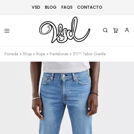
VSD
BLOG
FAQS
CONTACTO
Vsd
Ropa
y
Portada
»
Shop
»
Ropa
»
Pantalones
»
511™ Tabor Gentle
complementos
desde
1996