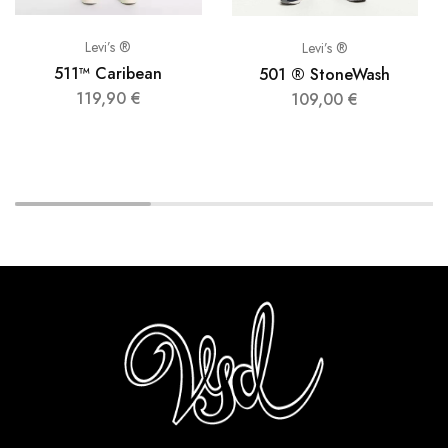
Levi’s ®
Levi’s ®
511™ Caribean
501 ® StoneWash
119,90
€
109,00
€