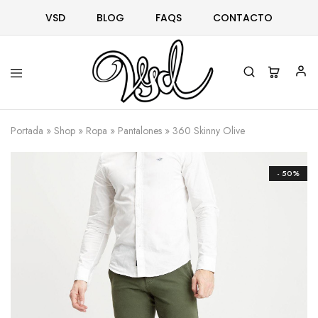
VSD
BLOG
FAQS
CONTACTO
Vsd
Ropa
y
Portada
»
Shop
»
Ropa
»
Pantalones
»
360 Skinny Olive
complementos
desde
1996
- 50%