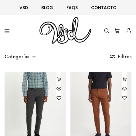
VSD
BLOG
FAQS
CONTACTO
Vsd
Ropa
y
Categorías
Filtros
complementos
desde
1996