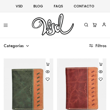
VSD
BLOG
FAQS
CONTACTO
Vsd
Ropa
y
Categorías
Filtros
complementos
desde
1996