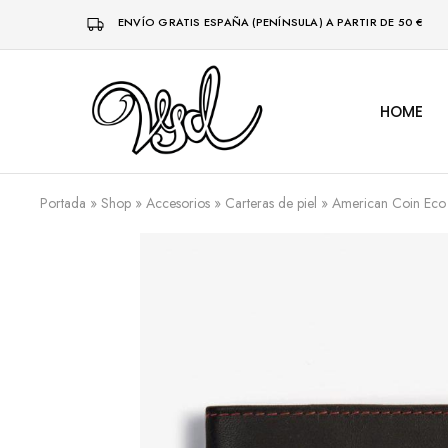
ENVÍO GRATIS ESPAÑA (PENÍNSULA) A PARTIR DE 50 €
HOME
Vsd
Ropa
y
complementos
desde
1996
Portada
»
Shop
»
Accesorios
»
Carteras de piel
»
American Coin Eco