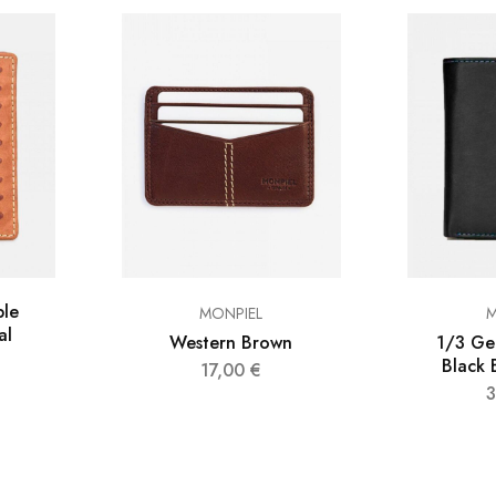
ple
MONPIEL
M
al
Western Brown
1/3 Ge
Black 
17,00
€