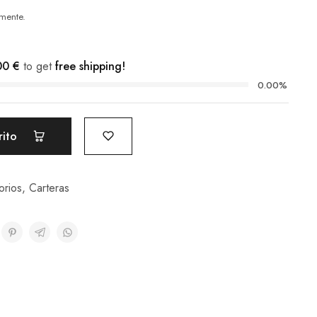
mente.
00
€
to get
free shipping!
0.00%
rito
orios
,
Carteras