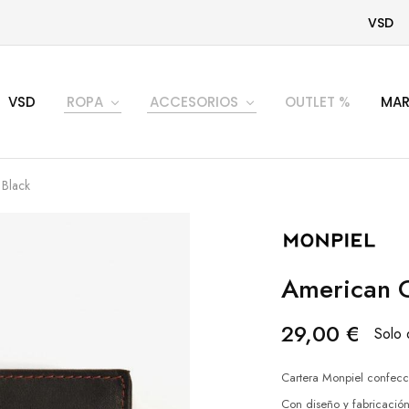
VSD
VSD
ROPA
ACCESORIOS
OUTLET %
MAR
 Black
American C
29,00
€
Solo 
Cartera Monpiel confecc
Con diseño y fabricación