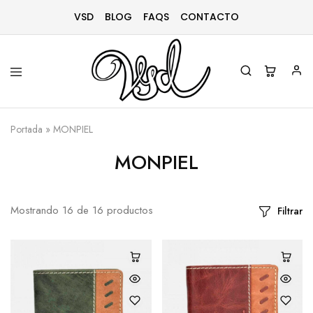
VSD
BLOG
FAQS
CONTACTO
Vsd
Ropa
y
Portada
»
MONPIEL
complementos
desde
1996
MONPIEL
Mostrando
16
de
16
productos
Filtrar