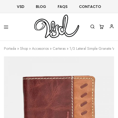
VSD
BLOG
FAQS
CONTACTO
Vsd
Ropa
y
Portada
»
Shop
»
Accesorios
»
Carteras
»
1/3 Lateral Simple Granate Vert
complementos
desde
1996