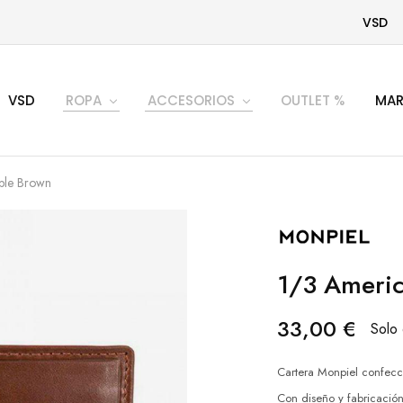
VSD
VSD
ROPA
ACCESORIOS
OUTLET %
MAR
ple Brown
1/3 Americ
33,00
€
Solo 
Cartera Monpiel confecc
Con diseño y fabricación