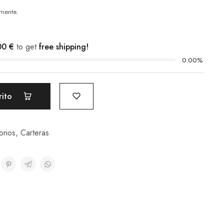
mente.
00
€
to get
free shipping!
0.00%
rito
orios
,
Carteras