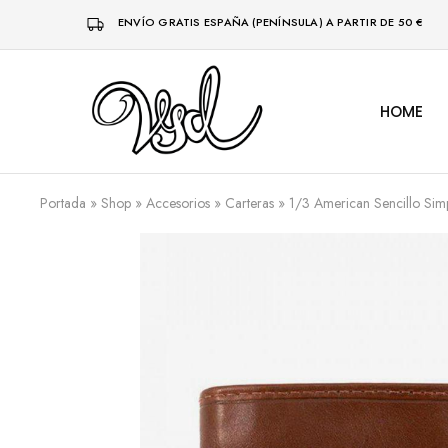
ENVÍO GRATIS ESPAÑA (PENÍNSULA) A PARTIR DE 50 €
HOME
Vsd
Ropa
y
complementos
desde
1996
Portada
»
Shop
»
Accesorios
»
Carteras
»
1/3 American Sencillo Sim