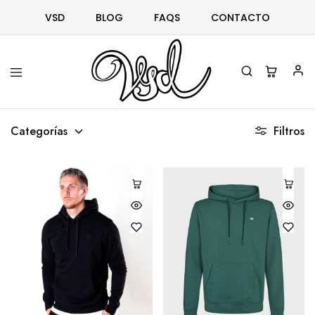
VSD
BLOG
FAQS
CONTACTO
Vsd
Ropa
y
Categorías
Filtros
complementos
desde
1996