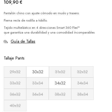
109,90
€
Pantalón chino con ajuste cómodo en muslo y trasero.
Pierna recta de rodilla a tobillo.
Tejido multielástico en 4 direcciones Smart 360 Flex™
que garantiza una durabilidad y una comodidad incomparables
Guía de Tallas
Tallaje Pants
29x32
30x32
31x32
32x32
33x32
33x34
34x32
34x34
36x32
36x34
38x32
38x34
40x32