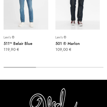
Levi’s ®
Levi’s ®
511™ Belair Blue
501 ® Marlon
119,90
€
109,00
€