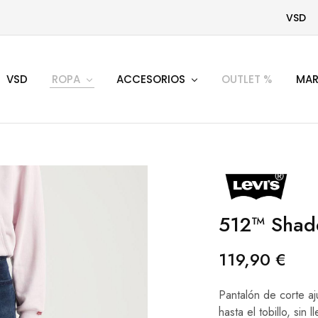
VSD
VSD
ROPA
ACCESORIOS
OUTLET %
MAR
512™ Shad
119,90
€
Pantalón de corte a
hasta el tobillo, sin