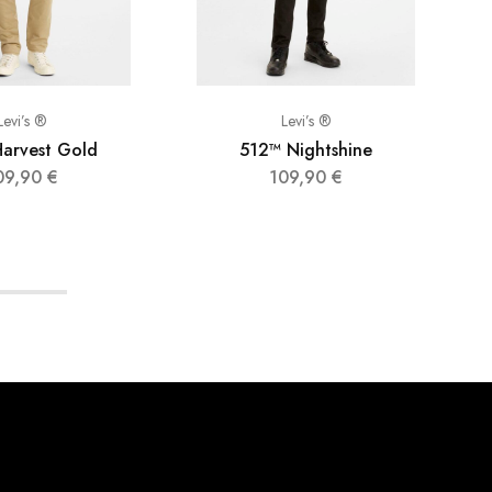
Levi’s ®
Levi’s ®
arvest Gold
512™ Nightshine
09,90
€
109,90
€