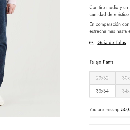
Con tiro medio y un 
cantidad de elástic
En comparación con 
estrecha mas hasta el
Guía de Tallas
Tallaje Pants
29x32
30x
33x34
34x
You are missing
50,