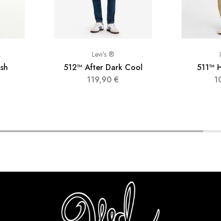
Levi’s ®
sh
512™ After Dark Cool
511™ H
119,90
€
1