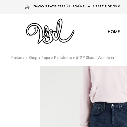
ENVÍO GRATIS ESPAÑA (PENÍNSULA) A PARTIR DE 50 €
HOME
Vsd
Ropa
y
complementos
desde
1996
Portada
»
Shop
»
Ropa
»
Pantalones
»
512™ Shade Wonderer