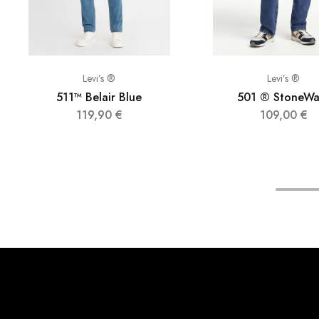
Levi’s ®
Levi’s ®
511™ Belair Blue
501 ® StoneWa
119,90
€
109,00
€