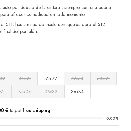
ajuste por debajo de la cintura , siempre con una buena
o para ofrecer comodidad en todo momento.
el 511, hasta mitad de muslo son iguales pero el 512
 final del pantalón.
32
31x32
32x32
32x34
33x32
32
34x34
36x32
36x34
00
€
to get
free shipping!
0.00%