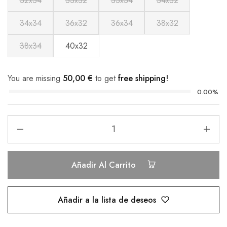
32x34
33x32
33x34
34x32
34x34
36x32
36x34
38x32
38x34
40x32
You are missing
50,00
€
to get
free shipping!
0.00%
Añadir Al Carrito
Añadir a la lista de deseos