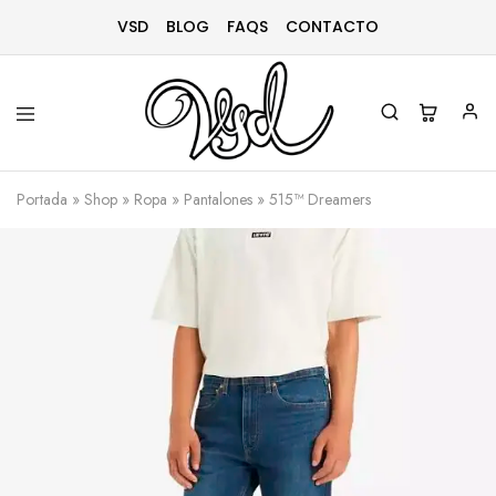
VSD
BLOG
FAQS
CONTACTO
Vsd
Ropa
y
Portada
»
Shop
»
Ropa
»
Pantalones
»
515™ Dreamers
complementos
desde
1996