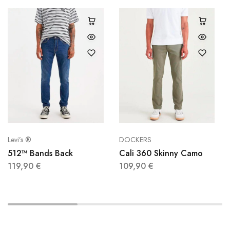
Levi’s ®
DOCKERS
512™ Bands Back
Cali 360 Skinny Camo
119,90
€
109,90
€