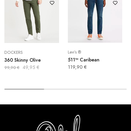
Levi’s ®
DOCKERS
511™ Caribean
360 Skinny Olive
119,90
€
49,95
€
99,90
€