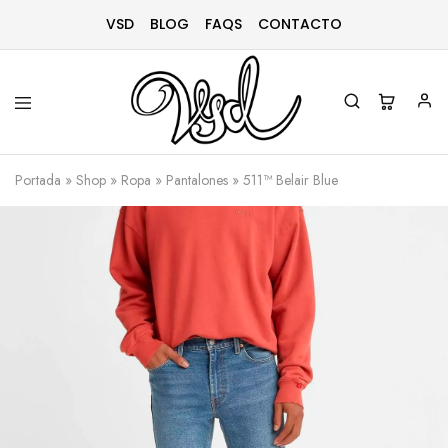
VSD
BLOG
FAQS
CONTACTO
Vsd
Ropa
y
Portada
»
Shop
»
Ropa
»
Pantalones
»
511™ Belair Blue
complementos
desde
1996