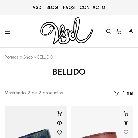
VSD
BLOG
FAQS
CONTACTO
Vsd
Ropa
y
Portada
»
Shop
»
BELLIDO
complementos
desde
1996
BELLIDO
Mostrando
2
de
2
productos
Filtrar