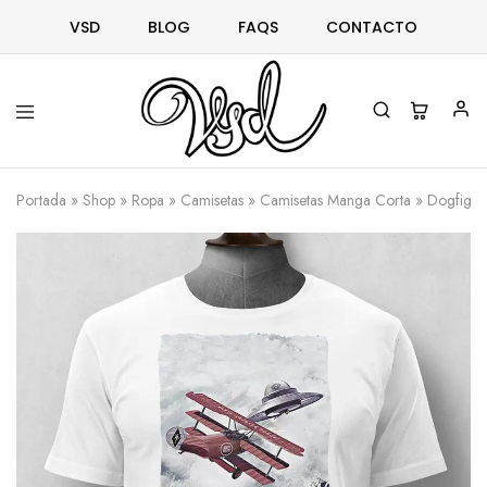
VSD
BLOG
FAQS
CONTACTO
Vsd
Ropa
y
Portada
»
Shop
»
Ropa
»
Camisetas
»
Camisetas Manga Corta
»
Dogfight
complementos
desde
1996