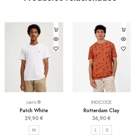
Levi’s ®
INDICODE
Patch White
Rotterdam Clay
29,90
€
36,90
€
M
L
S