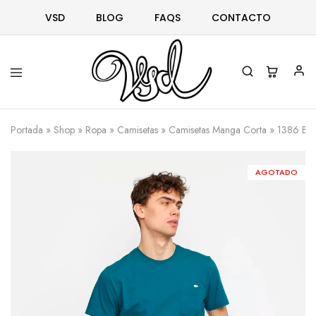
VSD
BLOG
FAQS
CONTACTO
Vsd
Ropa
y
Portada
»
Shop
»
Ropa
»
Camisetas
»
Camisetas Manga Corta
»
1386 BRO
complementos
desde
1996
AGOTADO