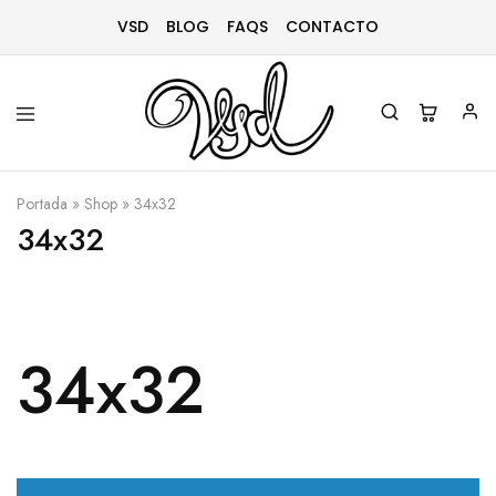
VSD
BLOG
FAQS
CONTACTO
Vsd
Ropa
y
Portada
»
Shop
»
34x32
complementos
desde
34x32
1996
34x32