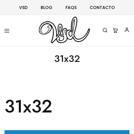
VSD
BLOG
FAQS
CONTACTO
Vsd
Ropa
y
31x32
complementos
desde
1996
31x32