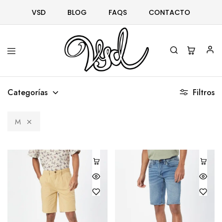
VSD
BLOG
FAQS
CONTACTO
Vsd
Ropa
y
Categorías
Filtros
complementos
desde
1996
M