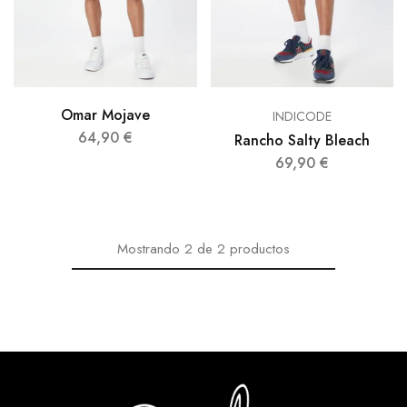
Omar Mojave
INDICODE
64,90
€
Rancho Salty Bleach
69,90
€
Mostrando
2
de
2
productos