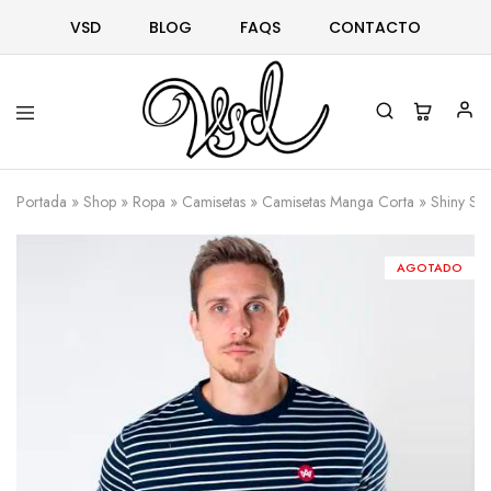
VSD
BLOG
FAQS
CONTACTO
Vsd
Ropa
y
Portada
»
Shop
»
Ropa
»
Camisetas
»
Camisetas Manga Corta
»
Shiny Str
complementos
desde
1996
AGOTADO