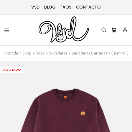
VSD
BLOG
FAQS
CONTACTO
Vsd
Ropa
y
Portada
»
Shop
»
Ropa
»
Sudaderas
»
Sudaderas Cerradas
»
Essential B
complementos
desde
1996
AGOTADO