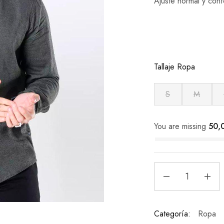
Ajuste normal y con
Tallaje Ropa
S
M
You are missing
50,
Categoría:
Ropa