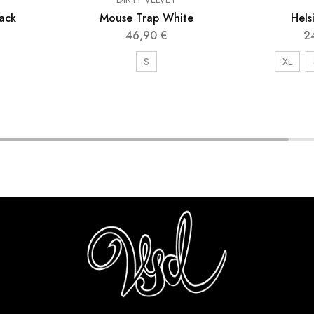
ack
Mouse Trap White
Hels
46,90
€
2
S
XL