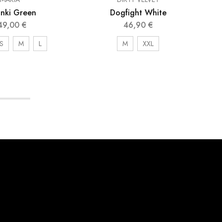
Dogfight White
inki Green
46,90
€
49,00
€
M
XXL
S
M
L