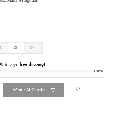
feccionada en algodón
L
XL
XXL
00
€
to get
free shipping!
0.00%
Añadir Al Carrito