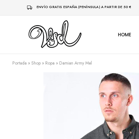
ENVÍO GRATIS ESPAÑA (PENÍNSULA) A PARTIR DE 50 €
HOME
Vsd
Ropa
y
complementos
desde
1996
Portada
»
Shop
»
Ropa
»
Damian Army Mel