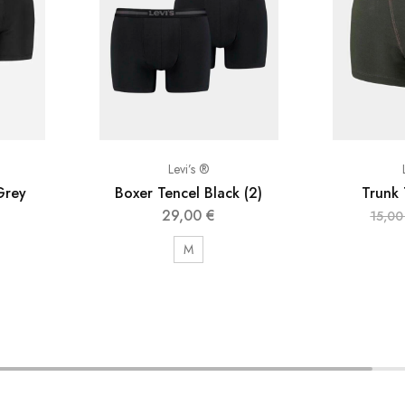
Levi’s ®
Grey
Boxer Tencel Black (2)
Trunk 
29,00
€
15,0
M