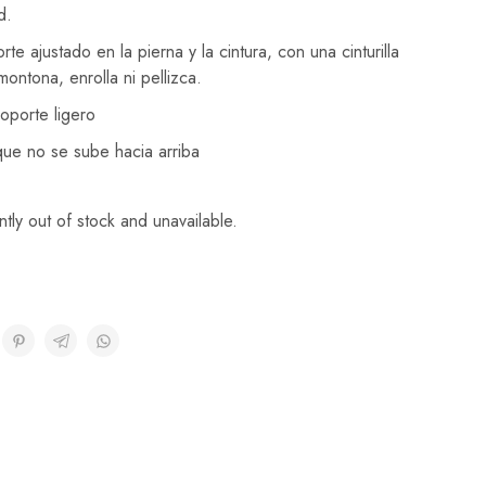
ad.
e ajustado en la pierna y la cintura, con una cinturilla
montona, enrolla ni pellizca.
porte ligero
que no se sube hacia arriba
ntly out of stock and unavailable.