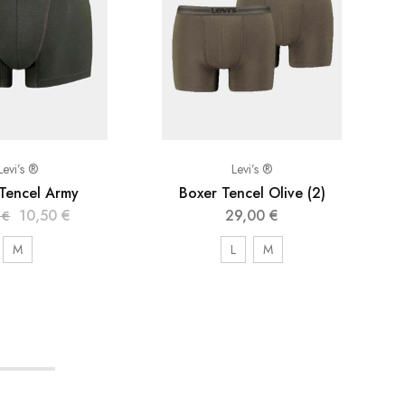
Levi’s ®
Levi’s ®
Tencel Army
Boxer Tencel Olive (2)
10,50
€
29,00
€
0
€
M
L
M