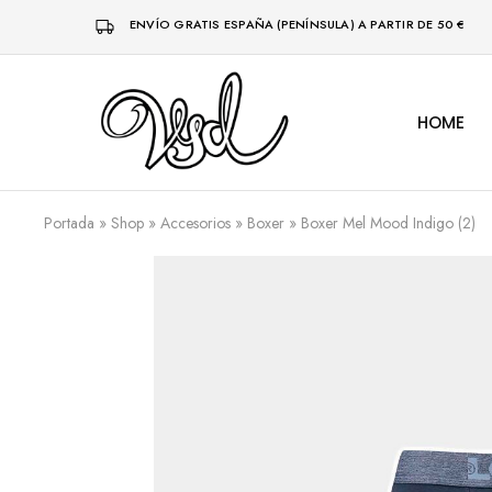
ENVÍO GRATIS ESPAÑA (PENÍNSULA) A PARTIR DE 50 €
HOME
Vsd
Ropa
y
complementos
desde
1996
Portada
»
Shop
»
Accesorios
»
Boxer
»
Boxer Mel Mood Indigo (2)