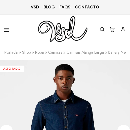
VSD
BLOG
FAQS
CONTACTO
Vsd
Ropa
y
Portada
»
Shop
»
Ropa
»
Camisas
»
Camisas Manga Larga
»
Battery Ner
complementos
desde
1996
AGOTADO