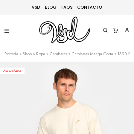
VSD
BLOG
FAQS
CONTACTO
Vsd
Ropa
y
Portada
»
Shop
»
Ropa
»
Camisetas
»
Camisetas Manga Corta
»
1390 BAT
complementos
desde
1996
AGOTADO