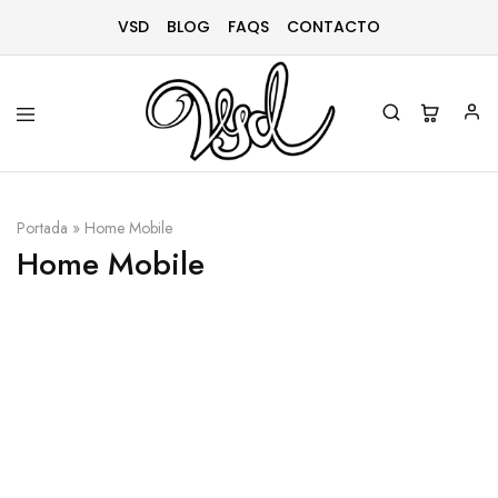
VSD
BLOG
FAQS
CONTACTO
Vsd
Ropa
y
complementos
Portada
»
Home Mobile
desde
1996
Home Mobile